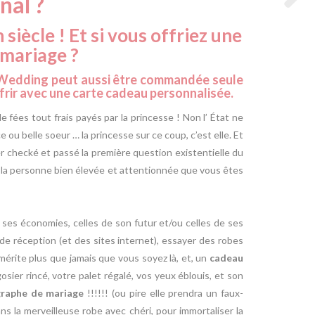
nal ?
 siècle ! Et si vous offriez une
mariage ?
 Wedding peut aussi être commandée seule
frir avec une carte cadeau personnalisée.
fées tout frais payés par la princesse ! Non l’ État ne
 ou belle soeur … la princesse sur ce coup, c’est elle. Et
er checké et passé la première question existentielle du
), la personne bien élevée et attentionnée que vous êtes
s ses économies, celles de son futur et/ou celles de ses
de réception (et des sites internet), essayer des robes
érite plus que jamais que vous soyez là, et, un
cadeau
sier rincé, votre palet régalé, vos yeux éblouis, et son
raphe de mariage
!!!!!! (ou pire elle prendra un faux-
ns la merveilleuse robe avec chéri, pour immortaliser la