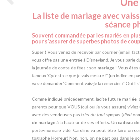
Une 
La liste de mariage avec vaisse
séance p
Souvent commandée par les mariés en plu
pour s’assurer de superbes photos de coup
Super ! Vous venez de recevoir par courrier (email, fa
vous offre pas une entrée à Disneyland. Je vous parle 
la journée de conte de fées : son
mariage
! Vous êtes 
fameux ‘Qu’est-ce que je vais mettre ?’ (un indice en p
va se demander ‘Comment vais-je la remercier ?’ Oui il s’
Comme indiqué précédemment, ladite
future mariée
,
parents pour que VOUS (oui oui je vous assure) viviez 
avec des vendeuses pas
très
du tout
sympas (
dixit
nomb
de mariage
à la hauteur de ses efforts. Un
cadeau de
porte-monnaie vidé, Caroline va peut être faire un co
tographe Horreur! Non, non, on ne part pas dans le sc