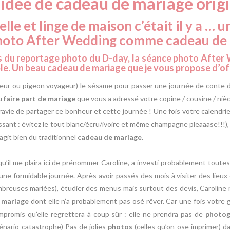
idée de cadeau de mariage origi
lle et linge de maison c’était il y a … un
hoto After Wedding comme cadeau de 
s du reportage photo du D-day, la séance photo After
le. Un beau cadeau de mariage que je vous propose d’of
cteur ou pigeon voyageur) le sésame pour passer une journée de conte de 
du
faire part de mariage
que vous a adressé votre copine / cousine / nièce
ravie de partager ce bonheur et cette journée ! Une fois votre calendri
assant : évitez le tout blanc/écru/ivoire et même champagne pleaaase!!!
agit bien du traditionnel
cadeau de mariage
.
 qu’il me plaira ici de prénommer Caroline, a investi probablement toute
une formidable journée. Après avoir passés des mois à visiter des lieux 
reuses mariées), étudier des menus mais surtout des devis, Caroline m
 mariage
dont elle n’a probablement pas osé rêver. Car une fois votre go
mpromis qu’elle regrettera à coup sûr : elle ne prendra pas de
photog
énario catastrophe) Pas de jolies
photos
(celles qu’on ose imprimer) da