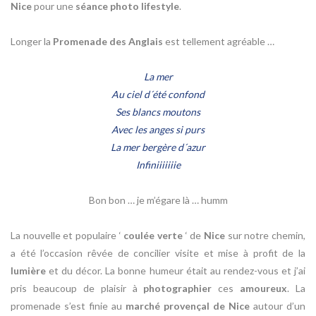
Nice
pour une
séance photo lifestyle
.
Longer la
Promenade des Anglais
est tellement agréable …
La mer
Au ciel d´été confond
Ses blancs moutons
Avec les anges si purs
La mer bergère d´azur
Infiniiiiiiie
Bon bon … je m’égare là … humm
La nouvelle et populaire ‘
coulée verte
‘ de
Nice
sur notre chemin,
a été l’occasion rêvée de concilier visite et mise à profit de la
lumière
et du décor. La bonne humeur était au rendez-vous et j’ai
pris beaucoup de plaisir à
photographier
ces
amoureux
. La
promenade s’est finie au
marché provençal de Nice
autour d’un