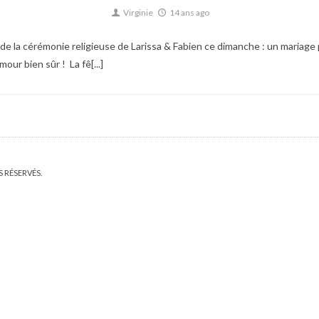
Virginie
14 ans ago
ge de la cérémonie religieuse de Larissa & Fabien ce dimanche : un mariage 
ur bien sûr ! La fê[...]
S RÉSERVÉS.