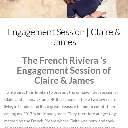
Engagement Session | Claire &
James
The French Riviera ‘s
Engagement Session of
Claire & James
I write
directly in English to present the engagement session of
Claire and James,
a Franco-British
couple.
These
two lovers are
living in London and it is a great
pleasure for me to
count them
among my 2017 ‘s bride and groom. They therefore are getting
married on the French Riviera
where
Claire
was born
, and took
advantage of their coming this summer to do this photo shoot