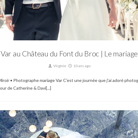
Mariage
Var au Château du Font du Broc | Le mariage
Virginie
10 ans ago
iroir • Photographe mariage Var C'est une journée que j'ai adoré photograp
ur de Catherine & Davi[...]