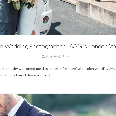
Mariage
n Wedding Photographer | A&G 's London W
Virginie
9 ans ago
 London sky welcomed me this summer for a typical London wedding. M
and for my French Riviera pho[...]