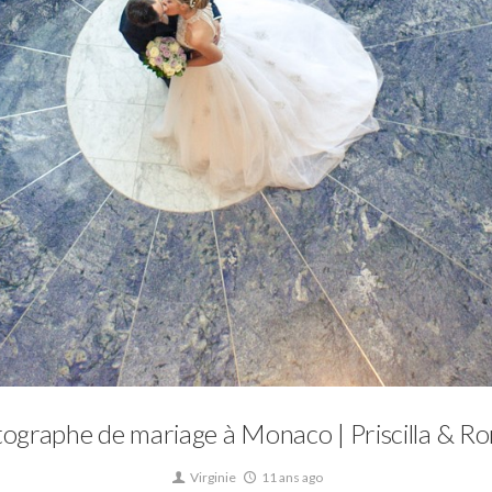
Mariage
ographe de mariage à Monaco | Priscilla & R
Virginie
11 ans ago