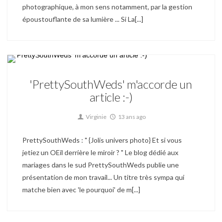
photographique, à mon sens notamment, par la gestion
époustouflante de sa lumière ... Si La[...]
Derrière le Miroir Actu
'PrettySouthWeds' m'accorde un
article :-)
Virginie
13 ans ago
PrettySouthWeds : " {Jolis univers photo} Et si vous
jetiez un OEil derrière le miroir ? " Le blog dédié aux
mariages dans le sud PrettySouthWeds publie une
présentation de mon travail... Un titre très sympa qui
matche bien avec 'le pourquoi' de m[...]