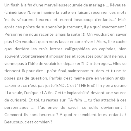
Un flash à la fin d’une merveilleuse journée de
mariage
… Rêveuse,
(chimérique ?), je m’imagine la suite en faisant résonner ces mots
‘et ils vécurent heureux et eurent beaucoup d’enfants…’ Mais
après ces points de suspension justement, il y a quoi exactement ?
Personne ne nous raconte jamais la suite !!! On voudrait en savoir
plus ! On voudrait qu’on nous fasse encore rêver ! Alors, il se cache
quoi derrière les trois lettres calligraphiées en capitales, bien
souvent volontairement imposantes et robustes pour qu’il ne nous
vienne pas à l’idée de vouloir les dépasser ?! D’ interroger… Elles se
tiennent là pour dire : point final, maintenant tu dors et tu ne te
poses pas de question. Parfois c’est même pire en version anglo-
saxonne : ce n’est pas juste ‘END’. C’est ‘THE End’. Il n’y en a qu’une
! La seule, l’unique : LA fin. Cette implacabilité devient une source
de curiosité. Et toi, tu restes sur ‘TA faim’ … tu t’es attaché à ces
personnages … T’as envie de savoir ce qu’ils deviennent !
Comment ils sont heureux ? A quoi ressemblent leurs enfants ?
Beaucoup, c’est combien ?