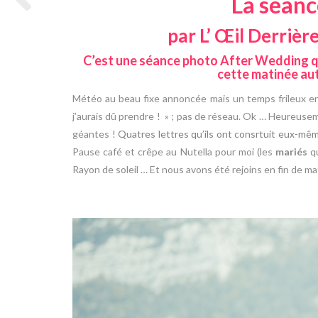
La séanc
par L’ Œil Derrièr
C’est une séance photo After Wedding qui
cette matinée au
Météo au beau fixe annoncée mais un temps frileux en 
j’aurais dû prendre ! » ; pas de réseau. Ok … Heureusem
géantes !
Quatres lettres qu’ils ont consrtuit eux-mêm
Pause café et crêpe au Nutella pour moi (les
mariés
qu
Rayon de soleil … Et nous avons été rejoins en fin de m