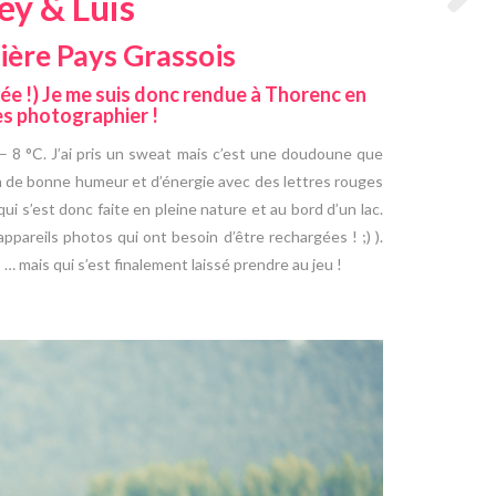
ey & Luis
rière Pays Grassois
ée !) Je me suis donc rendue à Thorenc en
s photographier !
– 8 °C. J’ai pris un sweat mais c’est une doudoune que
ein de bonne humeur et d’énergie avec des lettres rouges
ui s’est donc faite en pleine nature et au bord d’un lac.
ppareils photos qui ont besoin d’être rechargées ! ;) ).
s
… mais qui s’est finalement laissé prendre au jeu !