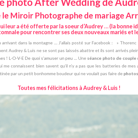
e photo After Wedding de Audr
e le Miroir Photographe de mariage Ar
 leur a été offerte par la soeur d’Audrey … (la bonne id
tomnale pour rencontrer ses deux nouveaux mariés et le
arrivant dans la montagne … J’allais posté sur Facebook : » Thorenc 
ent Audrey & Luis ne se sont pas laissés abattre et ils sont arrivés pl
es !
L-O-V-E
De quoi s’amuser un peu …
Une
séance photo de couple
q
i me connaissent bien savent qu’il n’y a pas que les batteries de mes a
atinée par un petit bonhomme boudeur qui ne voulait pas faire de
photo
Toutes mes félicitations à Audrey & Luis !