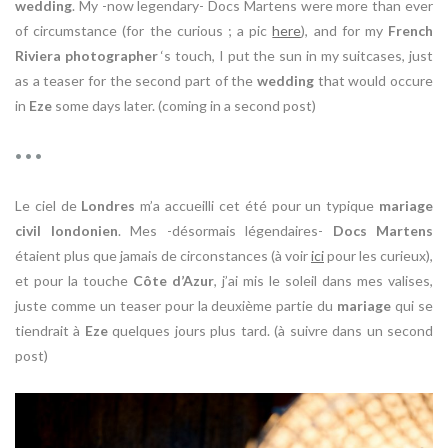
wedding
.
My -now legendary- Docs Martens were more than ever
of circumstance (for the curious ; a pic
here
), and for my
French
Riviera
photographer
‘s touch, I put the sun in my suitcases, just
as a teaser for the second
part of the
wedding
that would occure
in
Eze
some days later.
(coming in a second post)
• • •
Le ciel de
Londres
m’a accueilli cet été pour un typique
mariage
civil londonien
. Mes -désormais légendaires-
Docs Martens
étaient plus que jamais de circonstances (à voir
ici
pour les curieux),
et pour la touche
Côte d’Azur
, j’ai mis le soleil dans mes valises,
juste comme un teaser pour la deuxième partie du
mariage
qui se
tiendrait à
Eze
quelques jours plus tard. (à suivre dans un second
post)